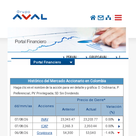
PFAVAL:
GRUPOAVAL:
BOGOTA:
Portal Financiero
Histórico del Mercado Accionario en Colombia
Haga clic en el nombre de la acción para ver detalle y gráfica.O: Ordinaria; P:
Preferencial; PV: Privilegiada; SD: Sin Dividendo.
Precio de Cierre*
dd/mm/aa
Acciones
Variación
Anterior
Actual
(%)
07/08/26
INAV
23,343.47
23,203.77
0.00
%
07/08/26
ICAP
2,365.3
2,350.44
0.00
%
06/08/26
Gruposura
54,300
53,540
-1.40
%