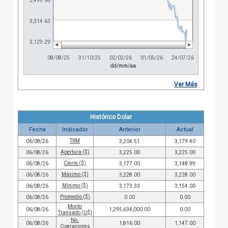
3,499.98
3,314.63
3,129.29
08/08/25
31/10/25
02/02/26
01/05/26
24/07/26
dd/mm/aa
Ver Más
Histórico Dolar
Fecha
Indicador
Anterior
Actual
TRM
06/08/26
3,204.51
3,179.40
Apertura ($)
06/08/26
3,225.00
3,225.00
Cierre ($)
06/08/26
3,177.00
3,148.99
Máximo ($)
06/08/26
3,228.00
3,228.00
Mínimo ($)
06/08/26
3,173.33
3,154.00
Promedio ($)
06/08/26
0.00
0.00
Monto
06/08/26
1,295,634,000.00
0.00
Transado (U$)
No.
06/08/26
1,816.00
1,147.00
Operaciones