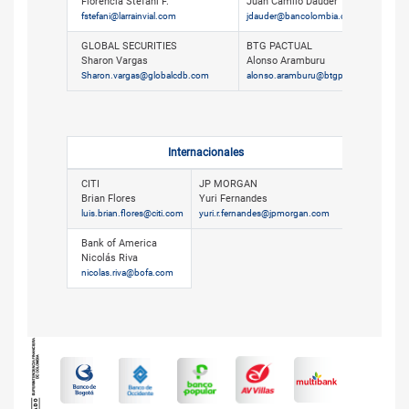
Florencia Stefani F.
Juan Camilo Dauder
fstefani@larrainvial.com
jdauder@bancolombia.com.co
GLOBAL SECURITIES
BTG PACTUAL
Sharon Vargas
Alonso Aramburu
Sharon.vargas@globalcdb.com
alonso.aramburu@btgpactual.com
Internacionales
CITI
JP MORGAN
Brian Flores
Yuri Fernandes
luis.brian.flores@citi.com
yuri.r.fernandes@jpmorgan.com
Bank of America
Nicolás Riva
nicolas.riva@bofa.com