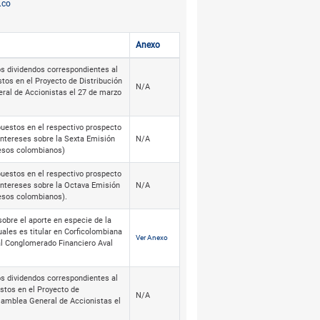
.co
Anexo
os dividendos correspondientes al
tos en el Proyecto de Distribución
N/A
ral de Accionistas el 27 de marzo
puestos en el respectivo prospecto
 intereses sobre la Sexta Emisión
N/A
pesos colombianos)
puestos en el respectivo prospecto
 intereses sobre la Octava Emisión
N/A
esos colombianos).
obre el aporte en especie de la
uales es titular en Corficolombiana
Ver Anexo
 al Conglomerado Financiero Aval
os dividendos correspondientes al
stos en el Proyecto de
N/A
Asamblea General de Accionistas el