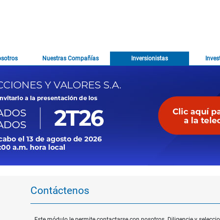
osotros
Nuestras Compañías
Inversionistas
Inves
Contáctenos
Este módulo le permite contactarse con nosotros. Diligencie y selecc