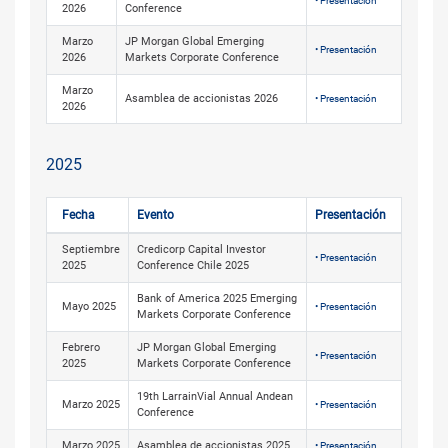
• Presentación
2026
Conference
Marzo
JP Morgan Global Emerging
• Presentación
2026
Markets Corporate Conference
Marzo
Asamblea de accionistas 2026
• Presentación
2026
2025
Fecha
Evento
Presentación
Septiembre
Credicorp Capital Investor
• Presentación
2025
Conference Chile 2025
Bank of America 2025 Emerging
Mayo 2025
• Presentación
Markets Corporate Conference
Febrero
JP Morgan Global Emerging
• Presentación
2025
Markets Corporate Conference
19th LarrainVial Annual Andean
Marzo 2025
• Presentación
Conference
Marzo 2025
Asamblea de accionistas 2025
• Presentación